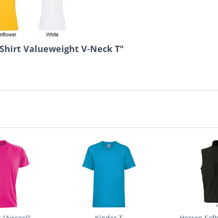
Shirt Valueweight V-Neck T"
 "Aircool"
Kinder T
Herren Soft