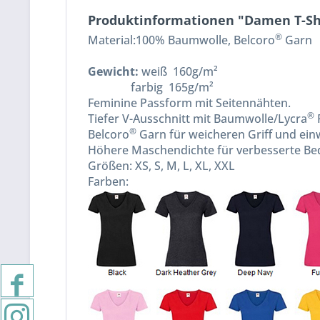
Produktinformationen "Damen T-Shi
®
Material:100% Baumwolle, Belcoro
Garn
Gewicht:
weiß 160g/m²
farbig 165g/m²
Feminine Passform mit Seitennähten.
®
Tiefer V-Ausschnitt mit Baumwolle/Lycra
R
®
Belcoro
Garn für weicheren Griff und ei
Höhere Maschendichte für verbesserte Be
Größen: XS, S, M, L, XL, XXL
Farben: