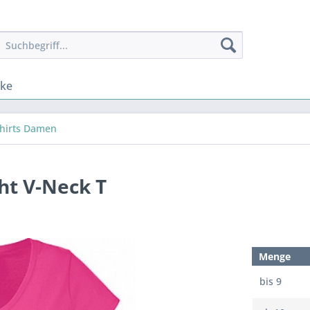
nke
Shirts Damen
ht V-Neck T
Menge
bis
9