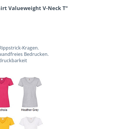
rt Valueweight V-Neck T"
ippstrick-Kragen.
nwandfreies Bedrucken.
druckbarkeit