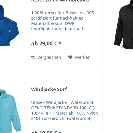
1 00 % recycelter Polyester, RCS-
zertifiziert für nachhaltige
Materialherkunf DWR-
Imprägnierung: dauerhaft
wasserabweisend, schützt
zuverlässig vor Witterung Mesh-
ab 29,00 € *
Futter aus Polyester sorgt für
bessere Atmungsaktivität bei
gleichzeitigem...
Vergleichen
Merken
Windjacke Surf
Unisex Windjacke - Waterproof.
OEKO-TEX® STANDARD 100: CQ
1094/4 IFTH Material: 100% Nylon
210T wasserdicht (waterproof)
Öffnung mit Reißverschluss
Kapuze mit Kordel im Kragen
ab 19,00 € *