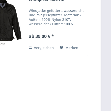
Windjacke gefuttert, wasserdicht
und mit Jerseyfutter. Material: •
Außen: 100% Nylon 210T,
wasserdicht • Futter: 100%
Polyester Jersey Öffnung mit
Leiste , Reißverschluss und
ab 39,00 € *
Druckknöpfen , mit
Druckknöpfen verstellbare
Bündchen , viele...
Vergleichen
Merken