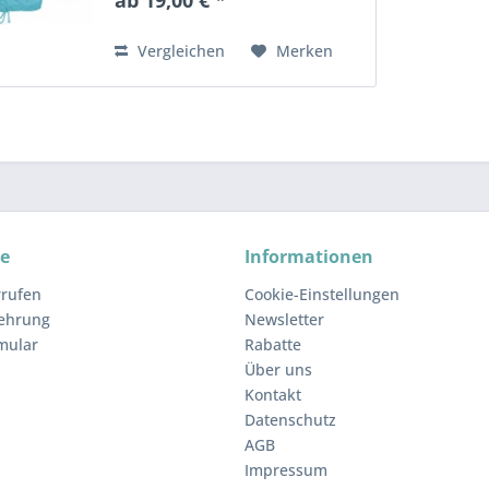
verstaubar Einstecktasche mit
elastischem Gürtel Bündchen
mit...
Vergleichen
Merken
ce
Informationen
rrufen
Cookie-Einstellungen
lehrung
Newsletter
mular
Rabatte
Über uns
Kontakt
Datenschutz
AGB
Impressum