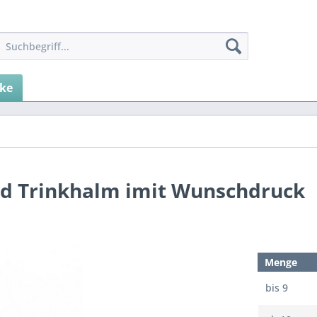
ke
nd Trinkhalm imit Wunschdruck
Menge
bis
9