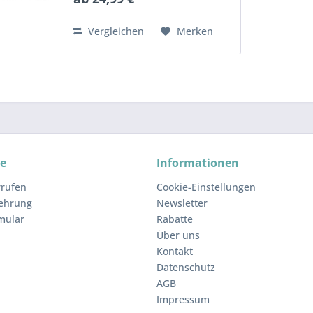
Fotodruck bis max DIN A4 (eine
Seite) Zus.Text 1 Zeile...
Vergleichen
Merken
ce
Informationen
rrufen
Cookie-Einstellungen
lehrung
Newsletter
mular
Rabatte
Über uns
Kontakt
Datenschutz
AGB
Impressum