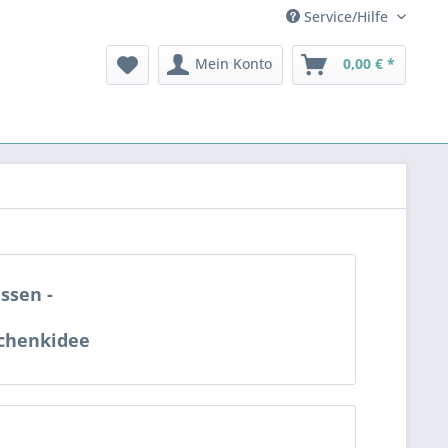
Service/Hilfe
Mein Konto
0,00 € *
ssen -
schenkidee