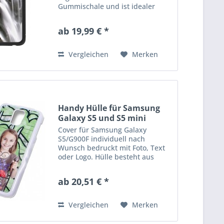
Gummischale und ist idealer
Schutz für ihr Handy. Erhätlich in
schwarz und weiß. Der Preis inkl.
ab 19,99 € *
Druck
Vergleichen
Merken
Handy Hülle für Samsung
Galaxy S5 und S5 mini
Cover für Samsung Galaxy
S5/G900F individuell nach
Wunsch bedruckt mit Foto, Text
oder Logo. Hülle besteht aus
einer Kunstsoffschale und ist
idealer Schutz für ihr Handy.
ab 20,51 € *
Erhätlich in schwarz und weiß.
Der Preis inkl.Druck
Vergleichen
Merken