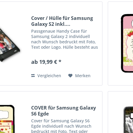
Cover / Hülle für Samsung
Galaxy S2 inkl....
Passgenaue Handy Case für
Samsung Galaxy 2 individuell
nach Wunsch bedruckt mit Foto,
Text oder Logo. Hülle besteht aus
einer Kunstsoffschale und ist
idealer Schutz für ihr Handy.
ab 19,99 € *
Erhätlich in schwarz und weiß.
Vergleichen
Merken
COVER für Samsung Galaxy
S6 Egde
Cover für Samsung Galaxy S6
Egde individuell nach Wunsch
bedruckt mit Foto, Text oder