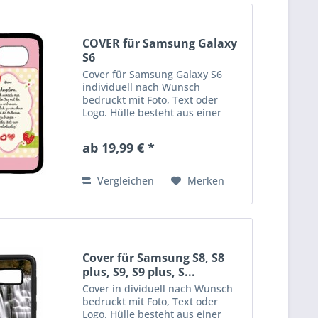
COVER für Samsung Galaxy
S6
Cover für Samsung Galaxy S6
individuell nach Wunsch
bedruckt mit Foto, Text oder
Logo. Hülle besteht aus einer
Kunstsoffschale und ist idealer
Schutz für ihr Smartphone.
ab 19,99 € *
Erhätlich in schwarz und weiß.
Der Preis inkl.Druck
Vergleichen
Merken
Cover für Samsung S8, S8
plus, S9, S9 plus, S...
Cover in dividuell nach Wunsch
bedruckt mit Foto, Text oder
Logo. Hülle besteht aus einer