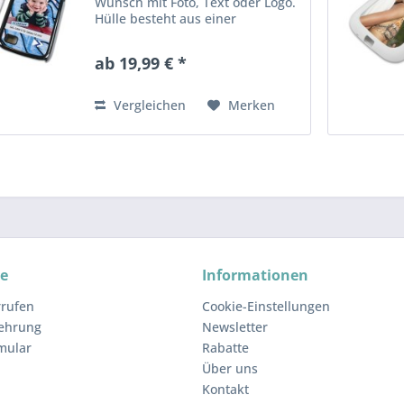
Wunsch mit Foto, Text oder Logo.
Hülle besteht aus einer
Kunstsoffschale und ist idealer
Schutz für ihr Handy. Erhätlich in
ab 19,99 € *
schwarz und weiß. Der Preis
inkl.Druck
Vergleichen
Merken
ce
Informationen
rrufen
Cookie-Einstellungen
lehrung
Newsletter
mular
Rabatte
Über uns
Kontakt