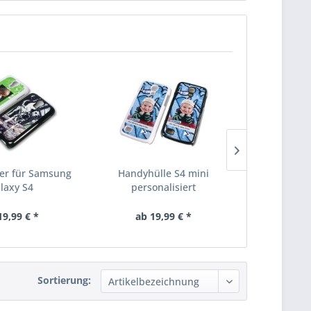
er für Samsung
Handyhülle S4 mini
Handy Hüll
laxy S4
personalisiert
Galaxy S5
19,99 € *
ab 19,99 € *
ab 20
Sortierung: