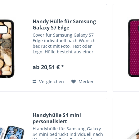
Handy Hülle für Samsung
Galaxy S7 Edge
Cover für Samsung Galaxy S7
Edge individuell nach Wunsch
bedruckt mit Foto, Text oder
Logo. Hülle besteht aus einer
Gummischale und ist idealer
Schutz für ihr Handy. Erhätlich in
ab 20,51 € *
schwarz und weiß. Der Preis
inkl.Druck
Vergleichen
Merken
Handyhülle S4 mini
personalisiert
H andyhülle für Samsung Galaxy
S4 mini bedruckt individuell nach