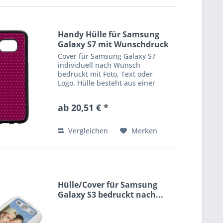
Handy Hülle für Samsung
Galaxy S7 mit Wunschdruck
Cover für Samsung Galaxy S7
individuell nach Wunsch
bedruckt mit Foto, Text oder
Logo. Hülle besteht aus einer
Gummischale und ist idealer
Schutz für ihr Handy. Erhätlich in
ab 20,51 € *
schwarz und weiß. Der Preis
inkl.Druck
Vergleichen
Merken
Hülle/Cover für Samsung
Galaxy S3 bedruckt nach...