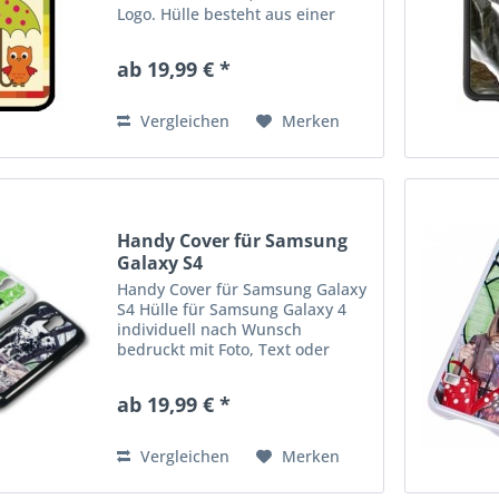
Logo. Hülle besteht aus einer
Kunstsoffschale und ist idealer
Schutz für ihr Smartphone.
ab 19,99 € *
Erhätlich in schwarz und weiß.
Der Preis inkl.Druck
Vergleichen
Merken
Handy Cover für Samsung
Galaxy S4
Handy Cover für Samsung Galaxy
S4 Hülle für Samsung Galaxy 4
individuell nach Wunsch
bedruckt mit Foto, Text oder
Logo. Hülle besteht aus einer
Kunstsoffschale und ist idealer
ab 19,99 € *
Schutz für ihr Smartphone.
Erhätlich in schwarz und weiß.
Der...
Vergleichen
Merken