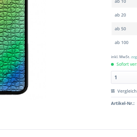
ab
10
ab
20
ab
50
ab
100
inkl. MwSt.
zzg
Sofort ver
Vergleic
Artikel-Nr.: