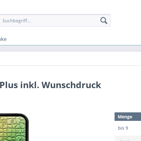
nke
 Plus inkl. Wunschdruck
Menge
bis
9